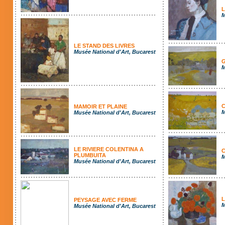
L
M
LE STAND DES LIVRES
Musée National d'Art, Bucarest
G
M
C
MAMOIR ET PLAINE
M
Musée National d'Art, Bucarest
LE RIVIERE COLENTINA A
C
PLUMBUITA
M
Musée National d'Art, Bucarest
L
PEYSAGE AVEC FERME
M
Musée National d'Art, Bucarest