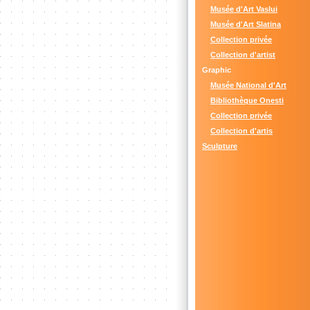
Musée d'Art Vaslui
Musée d'Art Slatina
Collection privée
Collection d'artist
Graphic
Musée National d'Art
Bibliothèque Onesti
Collection privée
Collection d'artis
Sculpture