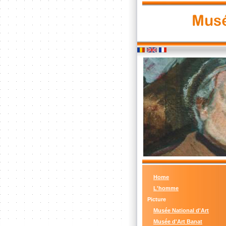
Home
L'homme
Picture
Musée National d'Art
Musée d'Art Banat