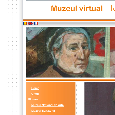
Home
Omul
Pictura
Muzeul National de Arta
Muzeul Banatului