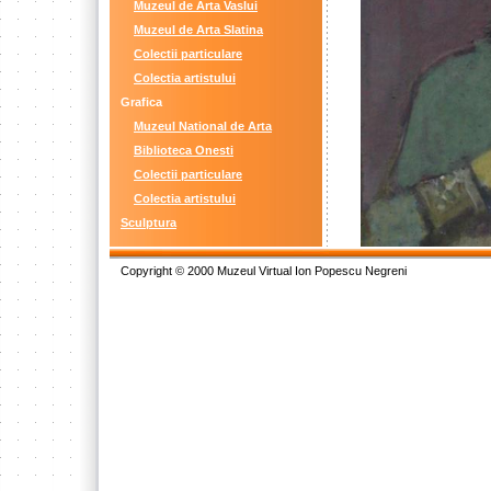
Muzeul de Arta Vaslui
Muzeul de Arta Slatina
Colectii particulare
Colectia artistului
Grafica
Muzeul National de Arta
Biblioteca Onesti
Colectii particulare
Colectia artistului
Sculptura
Copyright © 2000 Muzeul Virtual Ion Popescu Negreni