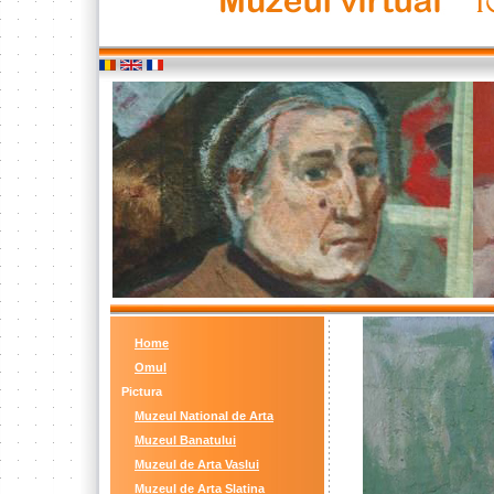
Home
Omul
Pictura
Muzeul National de Arta
Muzeul Banatului
Muzeul de Arta Vaslui
Muzeul de Arta Slatina